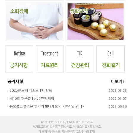
공지사항
더보기+
ㆍ
2025년도 에피소드 1차 발표
2025.05.23
ㆍ
제15회 허준&대장금 한방체험
2022.01.07
ㆍ
풍요롭고 즐거운 하가위 보내세요~! - 휴진일 안내 -
2021.09.19
Tel.031-813-1311 / FAX.031-931-6314
경기도 고양시 일산동구 정발산로 24 웨스턴돔 B동 307호
대표자:유용우 사업자등록번호:128-91-61375